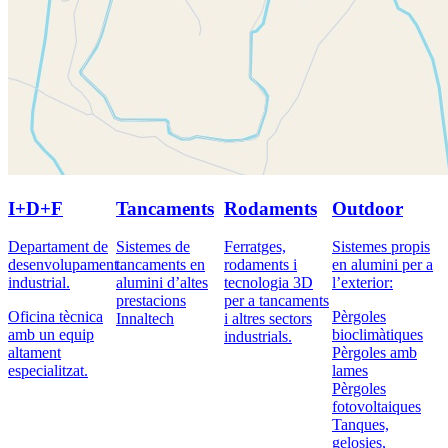
I+D+F
Tancaments
Rodaments
Outdoor
Departament de
Sistemes de
Ferratges,
Sistemes propis
desenvolupament
tancaments en
rodaments i
en alumini per a
industrial.
alumini d’altes
tecnologia 3D
l’exterior:
prestacions
per a tancaments
Oficina tècnica
Pèrgoles
Innaltech
i altres sectors
amb un equip
bioclimàtiques
industrials.
altament
Pèrgoles amb
especialitzat.
lames
Pèrgoles
fotovoltaiques
Tanques,
gelosies,