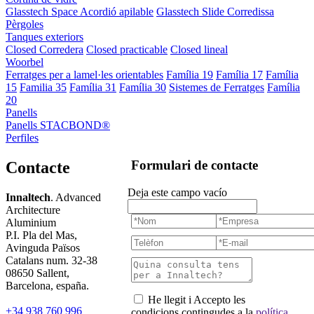
Glasstech Space Acordió apilable
Glasstech Slide Corredissa
Pèrgoles
Tanques exteriors
Closed Corredera
Closed practicable
Closed lineal
Woorbel
Ferratges per a lamel·les orientables
Família 19
Família 17
Família
15
Familia 35
Família 31
Família 30
Sistemes de Ferratges
Família
20
Panells
Panells STACBOND®
Perfiles
Formulari de contacte
Contacte
Deja este campo vacío
Innaltech
. Advanced
Architecture
Aluminium
P.I. Pla del Mas,
Avinguda Països
Catalans num. 32-38
08650 Sallent,
Barcelona, españa.
He llegit i Accepto les
+34 938 760 996
condicions contingudes a la
política