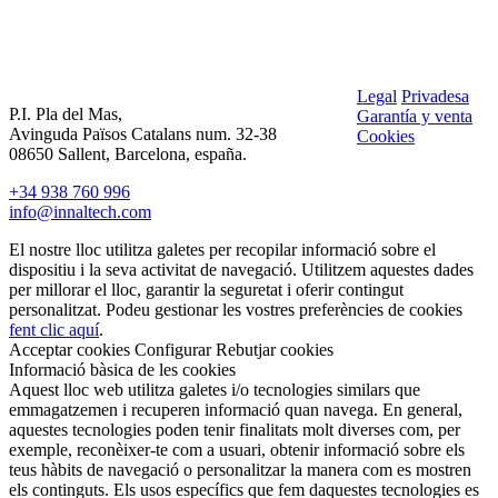
Legal
Privadesa
P.I. Pla del Mas,
Garantía y venta
Avinguda Països Catalans num. 32-38
Cookies
08650 Sallent, Barcelona, españa.
+34 938 760 996
info@innaltech.com
El nostre lloc utilitza galetes per recopilar informació sobre el
dispositiu i la seva activitat de navegació. Utilitzem aquestes dades
per millorar el lloc, garantir la seguretat i oferir contingut
personalitzat. Podeu gestionar les vostres preferències de cookies
fent clic aquí
.
Acceptar cookies
Configurar
Rebutjar cookies
Informació bàsica de les cookies
Aquest lloc web utilitza galetes i/o tecnologies similars que
emmagatzemen i recuperen informació quan navega. En general,
aquestes tecnologies poden tenir finalitats molt diverses com, per
exemple, reconèixer-te com a usuari, obtenir informació sobre els
teus hàbits de navegació o personalitzar la manera com es mostren
els continguts. Els usos específics que fem daquestes tecnologies es