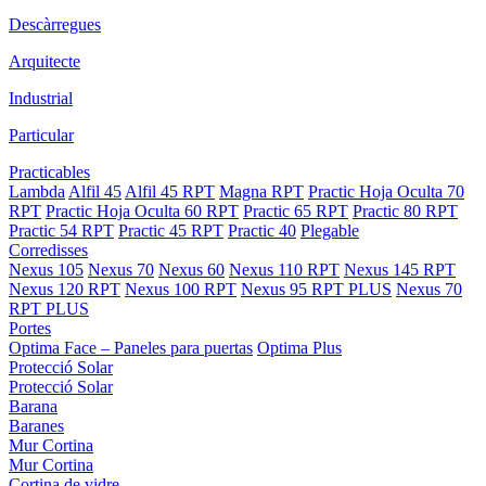
Descàrregues
Arquitecte
Industrial
Particular
Practicables
Lambda
Alfil 45
Alfil 45 RPT
Magna RPT
Practic Hoja Oculta 70
RPT
Practic Hoja Oculta 60 RPT
Practic 65 RPT
Practic 80 RPT
Practic 54 RPT
Practic 45 RPT
Practic 40
Plegable
Corredisses
Nexus 105
Nexus 70
Nexus 60
Nexus 110 RPT
Nexus 145 RPT
Nexus 120 RPT
Nexus 100 RPT
Nexus 95 RPT PLUS
Nexus 70
RPT PLUS
Portes
Optima Face – Paneles para puertas
Optima Plus
Protecció Solar
Protecció Solar
Barana
Baranes
Mur Cortina
Mur Cortina
Cortina de vidre