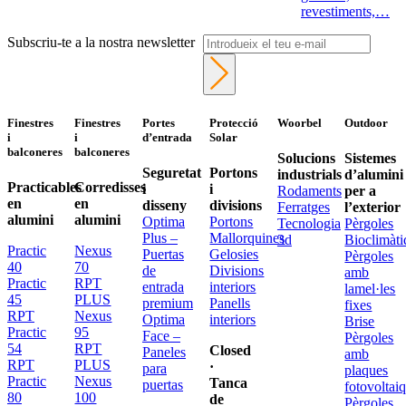
revestiments,…
Subscriu-te a la nostra newsletter
Finestres
Finestres
Portes
Protecció
Woorbel
Outdoor
i
i
d’entrada
Solar
balconeres
balconeres
Solucions
Sistemes
Seguretat
Portons
industrials
d’alumini
Practicables
Corredisses
i
i
Rodaments
per a
en
en
disseny
divisions
Ferratges
l’exterior
alumini
alumini
Optima
Portons
Tecnologia
Pèrgoles
Plus –
Mallorquines
3d
Bioclimàti
Practic
Nexus
Puertas
Gelosies
Pèrgoles
40
70
de
Divisions
amb
Practic
RPT
entrada
interiors
lamel·les
45
PLUS
premium
Panells
fixes
RPT
Nexus
Optima
interiors
Brise
Practic
95
Face –
Pèrgoles
54
RPT
Closed
Paneles
amb
RPT
PLUS
·
para
plaques
Practic
Nexus
Tanca
puertas
fotovoltai
80
100
de
Pèrgoles