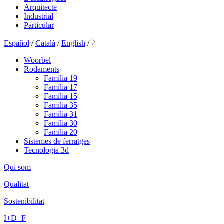
Arquitecte
Industrial
Particular
Español
/
Català
/
English
/
Woorbel
Rodaments
Família 19
Família 17
Família 15
Familia 35
Família 31
Família 30
Família 20
Sistemes de ferratges
Tecnologia 3d
Qui som
Qualitat
Sostenibilitat
I+D+F