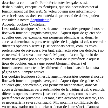
descriuen a continuació. Per defecte, totes les galetes estan
deshabilitades, excepte les tècniques, que són necessàries per al
funcionament del lloc web. Si voleu obtenir més informació o
exercir els vostres drets en matèria de protecció de dades, podeu
consultar la nostra
Seguimiento
".
Acceptar cookies
Configurar
Les cookies tècniques són estrictament necessàries perquè el nostre
lloc web funcioni i puguis navegar-hi. Aquest tipus de galetes són
aquelles que, per exemple, ens permeten identificar-te, donar-te
accés a determinades parts restringides de la pàgina si cal, o recordar
diferents opcions o serveis ja seleccionats per tu, com les teves
preferències de privadesa. Per tant, estan activades per defecte, i no
és necessària la seva autorització. Mitjançant la configuració del
vostre navegador pot bloquejar o alertar de la presència d'aquest
tipus de cookies, encara que aquest bloqueig afectarà el
funcionament correcte de les diferents funcionalitats de la nostra
pàgina web.
Sempre actives
Les cookies tècniques són estrictament necessàries perquè el nostre
lloc web funcioni i puguis navegar-hi. Aquest tipus de galetes són
aquelles que, per exemple, ens permeten identificar-te, donar-te
accés a determinades parts restringides de la pàgina si cal, o recordar
diferents opcions o serveis ja seleccionats per tu, com les teves
preferències de privadesa. Per tant, estan activades per defecte, i no
és necessària la seva autorització. Mitjançant la configuració del
vostre navegador pot bloquejar o alertar de la presència d'aquest