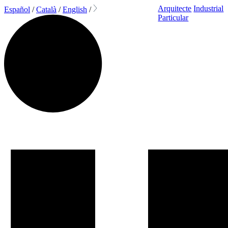
Arquitecte
Industrial
Español
/
Català
/
English
/
Particular