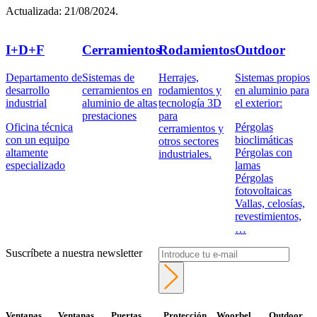
Actualizada: 21/08/2024.
I+D+F
Cerramientos
Rodamientos
Outdoor
Departamento de
Sistemas de
Herrajes,
Sistemas propios
desarrollo
cerramientos en
rodamientos y
en aluminio para
industrial
aluminio de altas
tecnología 3D
el exterior:
prestaciones
para
Oficina técnica
Pérgolas
cerramientos y
con un equipo
bioclimáticas
otros sectores
altamente
Pérgolas con
industriales.
especializado
lamas
Pérgolas
fotovoltaicas
Vallas, celosías,
revestimientos,
…
Suscríbete a nuestra newsletter
Ventanas
Ventanas
Puertas
Protección
Woorbel
Outdoor