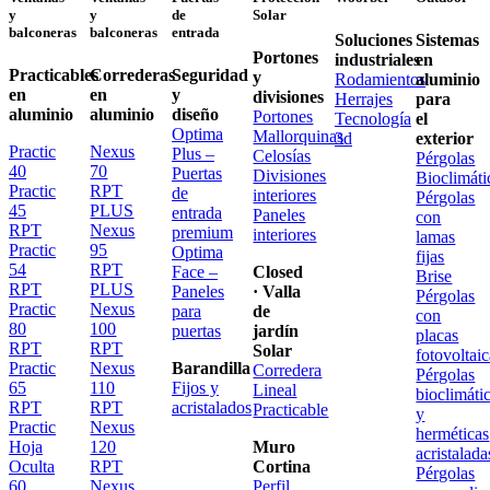
y
y
de
Solar
balconeras
balconeras
entrada
Soluciones
Sistemas
Portones
industriales
en
Practicables
Correderas
Seguridad
y
Rodamientos
aluminio
en
en
y
divisiones
Herrajes
para
aluminio
aluminio
diseño
Portones
Tecnología
el
Optima
Mallorquinas
3d
exterior
Practic
Nexus
Plus –
Celosías
Pérgolas
40
70
Puertas
Divisiones
Bioclimáti
Practic
RPT
de
interiores
Pérgolas
45
PLUS
entrada
Paneles
con
RPT
Nexus
premium
interiores
lamas
Practic
95
Optima
fijas
54
RPT
Face –
Closed
Brise
RPT
PLUS
Paneles
· Valla
Pérgolas
Practic
Nexus
para
de
con
80
100
puertas
jardín
placas
RPT
RPT
Solar
fotovoltai
Practic
Nexus
Barandilla
Corredera
Pérgolas
65
110
Fijos y
Lineal
bioclimáti
RPT
RPT
acristalados
Practicable
y
Practic
Nexus
herméticas
Hoja
120
Muro
acristalada
Oculta
RPT
Cortina
Pérgolas
60
Nexus
Perfil