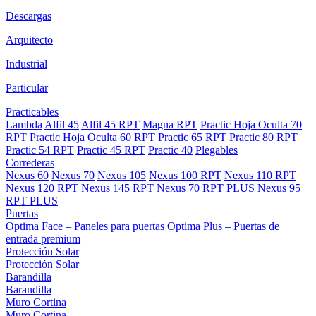
Descargas
Arquitecto
Industrial
Particular
Practicables
Lambda
Alfil 45
Alfil 45 RPT
Magna RPT
Practic Hoja Oculta 70
RPT
Practic Hoja Oculta 60 RPT
Practic 65 RPT
Practic 80 RPT
Practic 54 RPT
Practic 45 RPT
Practic 40
Plegables
Correderas
Nexus 60
Nexus 70
Nexus 105
Nexus 100 RPT
Nexus 110 RPT
Nexus 120 RPT
Nexus 145 RPT
Nexus 70 RPT PLUS
Nexus 95
RPT PLUS
Puertas
Optima Face – Paneles para puertas
Optima Plus – Puertas de
entrada premium
Protección Solar
Protección Solar
Barandilla
Barandilla
Muro Cortina
Muro Cortina