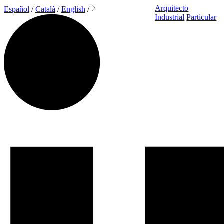
Arquitecto
Español
/
Català
/
English
/
Industrial
Particular