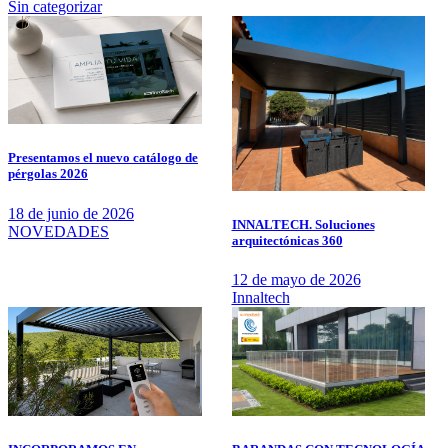
Sin categorizar
Presentamos el nuevo catálogo de
pérgolas 2026
18 de junio de 2026
INNALTECH. Soluciones
NOVEDADES
arquitectónicas 360
12 de mayo de 2026
Innaltech