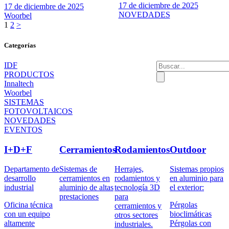
17 de diciembre de 2025
17 de diciembre de 2025
NOVEDADES
Woorbel
1
2
>
Categorías
IDF
PRODUCTOS
Innaltech
Woorbel
SISTEMAS
FOTOVOLTAICOS
NOVEDADES
EVENTOS
I+D+F
Cerramientos
Rodamientos
Outdoor
Departamento de
Sistemas de
Herrajes,
Sistemas propios
desarrollo
cerramientos en
rodamientos y
en aluminio para
industrial
aluminio de altas
tecnología 3D
el exterior:
prestaciones
para
Oficina técnica
Pérgolas
cerramientos y
con un equipo
bioclimáticas
otros sectores
altamente
Pérgolas con
industriales.