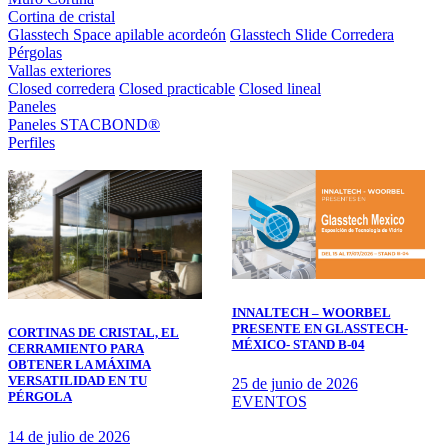
Cortina de cristal
Glasstech Space apilable acordeón
Glasstech Slide Corredera
Pérgolas
Vallas exteriores
Closed corredera
Closed practicable
Closed lineal
Paneles
Paneles STACBOND®
Perfiles
INNALTECH – WOORBEL
PRESENTE EN GLASSTECH-
CORTINAS DE CRISTAL, EL
MÉXICO- STAND B-04
CERRAMIENTO PARA
OBTENER LA MÁXIMA
VERSATILIDAD EN TU
25 de junio de 2026
PÉRGOLA
EVENTOS
14 de julio de 2026