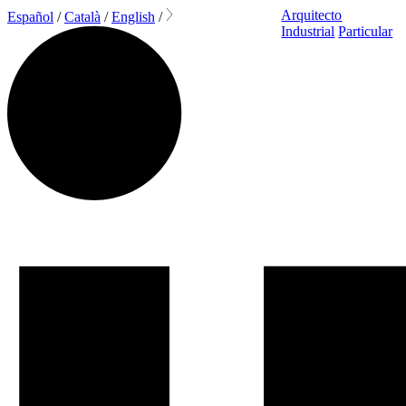
Arquitecto
Español
/
Català
/
English
/
Industrial
Particular