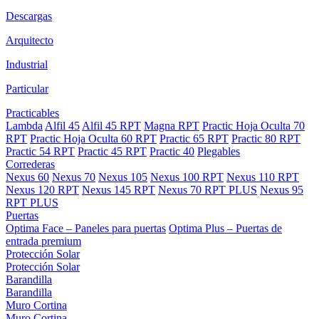
Descargas
Arquitecto
Industrial
Particular
Practicables
Lambda
Alfil 45
Alfil 45 RPT
Magna RPT
Practic Hoja Oculta 70
RPT
Practic Hoja Oculta 60 RPT
Practic 65 RPT
Practic 80 RPT
Practic 54 RPT
Practic 45 RPT
Practic 40
Plegables
Correderas
Nexus 60
Nexus 70
Nexus 105
Nexus 100 RPT
Nexus 110 RPT
Nexus 120 RPT
Nexus 145 RPT
Nexus 70 RPT PLUS
Nexus 95
RPT PLUS
Puertas
Optima Face – Paneles para puertas
Optima Plus – Puertas de
entrada premium
Protección Solar
Protección Solar
Barandilla
Barandilla
Muro Cortina
Muro Cortina