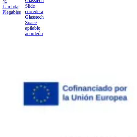
Glasstech
45
Slide
Lambda
corredera
Plegables
Glasstech
Space
apilable
acordeón