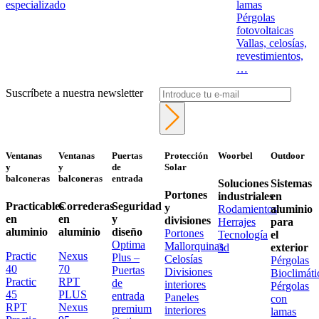
especializado
lamas
Pérgolas
fotovoltaicas
Vallas, celosías,
revestimientos,
…
Suscríbete a nuestra newsletter
Ventanas
Ventanas
Puertas
Protección
Woorbel
Outdoor
y
y
de
Solar
balconeras
balconeras
entrada
Soluciones
Sistemas
Portones
industriales
en
Practicables
Correderas
Seguridad
y
Rodamientos
aluminio
en
en
y
divisiones
Herrajes
para
aluminio
aluminio
diseño
Portones
Tecnología
el
Optima
Mallorquinas
3d
exterior
Practic
Nexus
Plus –
Celosías
Pérgolas
40
70
Puertas
Divisiones
Bioclimáti
Practic
RPT
de
interiores
Pérgolas
45
PLUS
entrada
Paneles
con
RPT
Nexus
premium
interiores
lamas