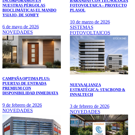
BARANDAS CON TECNOLOGÍA
INCORPORAMOS EN
FOTOVOLTAICA – PROYECTO
NUESTRAS PÉRGOLAS
PLASOL
BIOCLIMÁTICAS EL MANDO
YSIA IO- DE SOMFY
10 de marzo de 2026
6 de mayo de 2026
SISTEMAS
NOVEDADES
FOTOVOLTAICOS
CAMPAÑA OPTIMA PLUS:
PUERTAS DE ENTRADA
NUEVA ALIANZA
PREMIUM CON
ESTRATÉGICA: STACBOND &
DISPONIBILIDAD INMEDIATA
INNALTECH
9 de febrero de 2026
3 de febrero de 2026
NOVEDADES
NOVEDADES