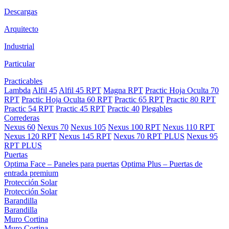
Descargas
Arquitecto
Industrial
Particular
Practicables
Lambda
Alfil 45
Alfil 45 RPT
Magna RPT
Practic Hoja Oculta 70
RPT
Practic Hoja Oculta 60 RPT
Practic 65 RPT
Practic 80 RPT
Practic 54 RPT
Practic 45 RPT
Practic 40
Plegables
Correderas
Nexus 60
Nexus 70
Nexus 105
Nexus 100 RPT
Nexus 110 RPT
Nexus 120 RPT
Nexus 145 RPT
Nexus 70 RPT PLUS
Nexus 95
RPT PLUS
Puertas
Optima Face – Paneles para puertas
Optima Plus – Puertas de
entrada premium
Protección Solar
Protección Solar
Barandilla
Barandilla
Muro Cortina
Muro Cortina