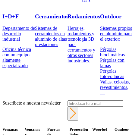
I+D+F
Cerramientos
Rodamientos
Outdoor
Departamento de
Sistemas de
Herrajes,
Sistemas propios
desarrollo
cerramientos en
rodamientos y
en aluminio para
industrial
aluminio de altas
tecnología 3D
el exterior:
prestaciones
para
Oficina técnica
Pérgolas
cerramientos y
con un equipo
bioclimáticas
otros sectores
altamente
Pérgolas con
industriales.
especializado
lamas
Pérgolas
fotovoltaicas
Vallas, celosías,
revestimientos,
…
Suscríbete a nuestra newsletter
Ventanas
Ventanas
Puertas
Protección
Woorbel
Outdoor
y
y
de
Solar