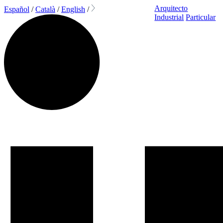
Arquitecto
Español
/
Català
/
English
/
Industrial
Particular