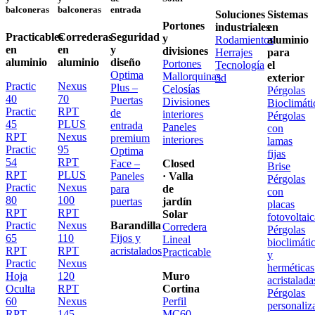
balconeras
balconeras
entrada
Soluciones
Sistemas
Portones
industriales
en
Practicables
Correderas
Seguridad
y
Rodamientos
aluminio
en
en
y
divisiones
Herrajes
para
aluminio
aluminio
diseño
Portones
Tecnología
el
Optima
Mallorquinas
3d
exterior
Practic
Nexus
Plus –
Celosías
Pérgolas
40
70
Puertas
Divisiones
Bioclimáti
Practic
RPT
de
interiores
Pérgolas
45
PLUS
entrada
Paneles
con
RPT
Nexus
premium
interiores
lamas
Practic
95
Optima
fijas
54
RPT
Face –
Closed
Brise
RPT
PLUS
Paneles
· Valla
Pérgolas
Practic
Nexus
para
de
con
80
100
puertas
jardín
placas
RPT
RPT
Solar
fotovoltai
Practic
Nexus
Barandilla
Corredera
Pérgolas
65
110
Fijos y
Lineal
bioclimáti
RPT
RPT
acristalados
Practicable
y
Practic
Nexus
herméticas
Hoja
120
Muro
acristalada
Oculta
RPT
Cortina
Pérgolas
60
Nexus
Perfil
personaliz
RPT
145
MC60