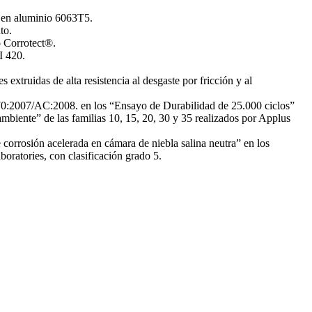
s en aluminio 6063T5.
to.
o Corrotect®.
I 420.
 extruidas de alta resistencia al desgaste por fricción y al
007/AC:2008. en los “Ensayo de Durabilidad de 25.000 ciclos”
mbiente” de las familias 10, 15, 20, 30 y 35 realizados por Applus
rrosión acelerada en cámara de niebla salina neutra” en los
oratories, con clasificación grado 5.