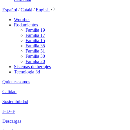
Español
/
Català
/
English
/
Woorbel
Rodamientos
Familia 19
Familia 17
Familia 15
Familia 35
Familia 31
Familia 30
Familia 20
Sistemas de herrajes
Tecnología 3d
Quienes somos
Calidad
Sostenibilidad
I+D+F
Descargas