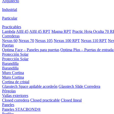
Arquitecto
Industrial
Particular
Practicables
Lambda
Alfil 45
Alfil 45 RPT
Magna RPT
Practic Hoja Oculta 70 
Correderas
Nexus 60
Nexus 70
Nexus 105
Nexus 100 RPT
Nexus 110 RPT
Nex
Puertas
Optima Face – Paneles para puertas
Optima Plus – Puertas de entrad
Protección Solar
Protección Solar
Barandilla
Barandilla
Muro Cortina
Muro Cortina
Cortina de cristal
Glasstech Space apilable acordeón
Glasstech Slide Corredera
Pérgolas
Vallas exteriores
Closed corredera
Closed practicable
Closed lineal
Paneles
Paneles STACBOND®
Perfiles