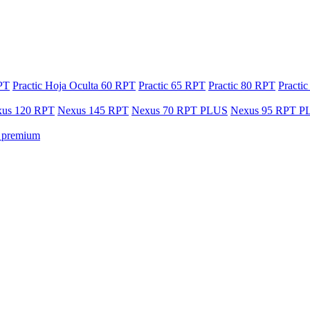
RPT
Practic Hoja Oculta 60 RPT
Practic 65 RPT
Practic 80 RPT
Practi
us 120 RPT
Nexus 145 RPT
Nexus 70 RPT PLUS
Nexus 95 RPT P
a premium