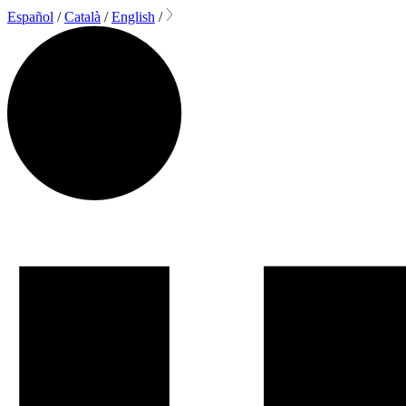
Español
/
Català
/
English
/