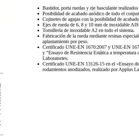
Bastidor, porta ruedas y eje basculante realizado
Posibilidad de acabado anódico de todo el conjun
Cojinetes de agujas con la posibilidad de acabad
Ejes de rueda de 6, 8 y 10 mm de inoxidable AIS
Tornillería de inoxidable A2 en todo el sistema.
Fabricación de la rueda mediante resinas especiales
aplastamiento por peso.
Certificado UNE-EN 1670:2007 y UNE-EN 1670:2
y “Ensayo de Resistencia Estática a temperatura a
Laboratories.
Certificado UNE-EN 13126-15 en el «Ensayo de co
rodamientos anodizados, realizado por Applus Lab