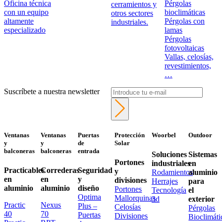
Oficina técnica
Pérgolas
cerramientos y
con un equipo
bioclimáticas
otros sectores
altamente
Pérgolas con
industriales.
especializado
lamas
Pérgolas
fotovoltaicas
Vallas, celosías,
revestimientos,
…
Suscríbete a nuestra newsletter
Ventanas
Ventanas
Puertas
Protección
Woorbel
Outdoor
y
y
de
Solar
balconeras
balconeras
entrada
Soluciones
Sistemas
Portones
industriales
en
Practicables
Correderas
Seguridad
y
Rodamientos
aluminio
en
en
y
divisiones
Herrajes
para
aluminio
aluminio
diseño
Portones
Tecnología
el
Optima
Mallorquinas
3d
exterior
Practic
Nexus
Plus –
Celosías
Pérgolas
40
70
Puertas
Divisiones
Bioclimáti