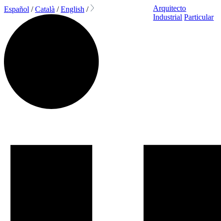
Arquitecto
Español
/
Català
/
English
/
Industrial
Particular