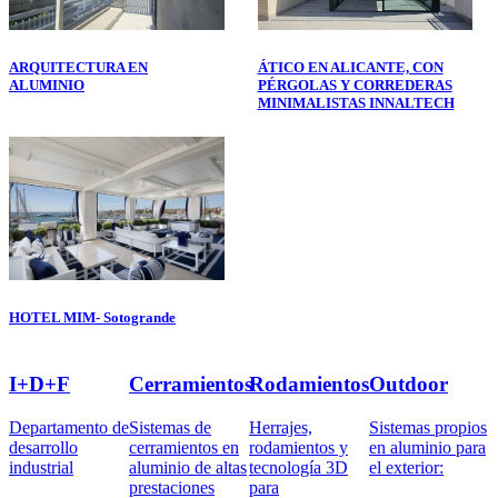
ARQUITECTURA EN
ÁTICO EN ALICANTE, CON
ALUMINIO
PÉRGOLAS Y CORREDERAS
MINIMALISTAS INNALTECH
HOTEL MIM- Sotogrande
I+D+F
Cerramientos
Rodamientos
Outdoor
Departamento de
Sistemas de
Herrajes,
Sistemas propios
desarrollo
cerramientos en
rodamientos y
en aluminio para
industrial
aluminio de altas
tecnología 3D
el exterior:
prestaciones
para