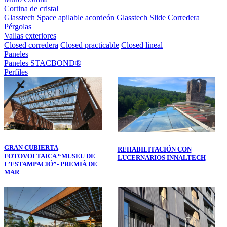
Cortina de cristal
Glasstech Space apilable acordeón
Glasstech Slide Corredera
Pérgolas
Vallas exteriores
Closed corredera
Closed practicable
Closed lineal
Paneles
Paneles STACBOND®
Perfiles
GRAN CUBIERTA
REHABILITACIÓN CON
FOTOVOLTAICA “MUSEU DE
LUCERNARIOS INNALTECH
L’ESTAMPACIÓ”- PREMIÀ DE
MAR