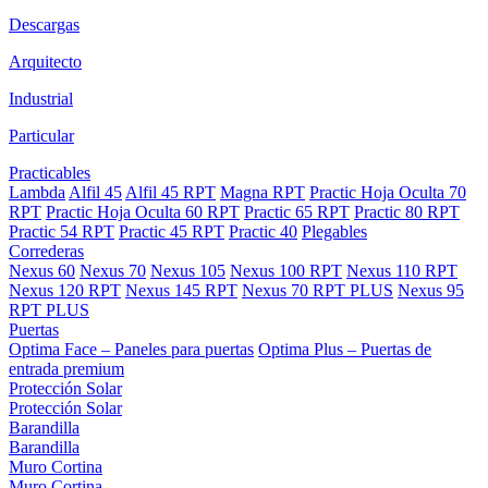
Descargas
Arquitecto
Industrial
Particular
Practicables
Lambda
Alfil 45
Alfil 45 RPT
Magna RPT
Practic Hoja Oculta 70
RPT
Practic Hoja Oculta 60 RPT
Practic 65 RPT
Practic 80 RPT
Practic 54 RPT
Practic 45 RPT
Practic 40
Plegables
Correderas
Nexus 60
Nexus 70
Nexus 105
Nexus 100 RPT
Nexus 110 RPT
Nexus 120 RPT
Nexus 145 RPT
Nexus 70 RPT PLUS
Nexus 95
RPT PLUS
Puertas
Optima Face – Paneles para puertas
Optima Plus – Puertas de
entrada premium
Protección Solar
Protección Solar
Barandilla
Barandilla
Muro Cortina
Muro Cortina