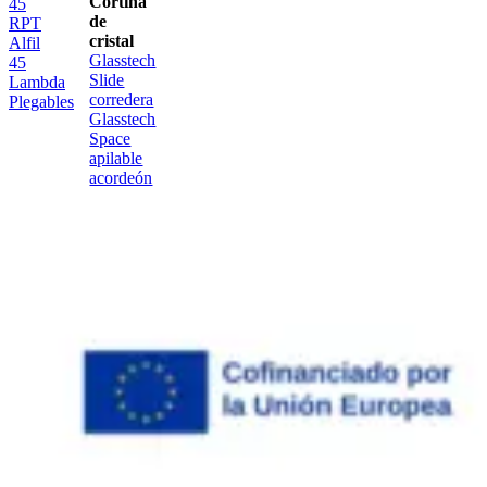
Cortina
45
de
RPT
cristal
Alfil
Glasstech
45
Slide
Lambda
corredera
Plegables
Glasstech
Space
apilable
acordeón