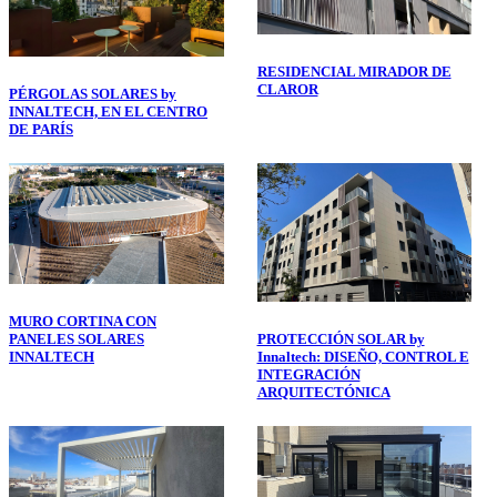
RESIDENCIAL MIRADOR DE
CLAROR
PÉRGOLAS SOLARES by
INNALTECH, EN EL CENTRO
DE PARÍS
MURO CORTINA CON
PROTECCIÓN SOLAR by
PANELES SOLARES
Innaltech: DISEÑO, CONTROL E
INNALTECH
INTEGRACIÓN
ARQUITECTÓNICA