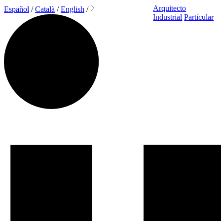
Arquitecto
Español
/
Català
/
English
/
Industrial
Particular