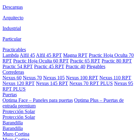
Descargas
Arquitecto
Industrial
Particular
Practicables
Lambda
Alfil 45
Alfil 45 RPT
Magna RPT
Practic Hoja Oculta 70
RPT
Practic Hoja Oculta 60 RPT
Practic 65 RPT
Practic 80 RPT
Practic 54 RPT
Practic 45 RPT
Practic 40
Plegables
Correderas
Nexus 60
Nexus 70
Nexus 105
Nexus 100 RPT
Nexus 110 RPT
Nexus 120 RPT
Nexus 145 RPT
Nexus 70 RPT PLUS
Nexus 95
RPT PLUS
Puertas
Optima Face – Paneles para puertas
Optima Plus – Puertas de
entrada premium
Protección Solar
Protección Solar
Barandilla
Barandilla
Muro Cortina
Muro Cortina