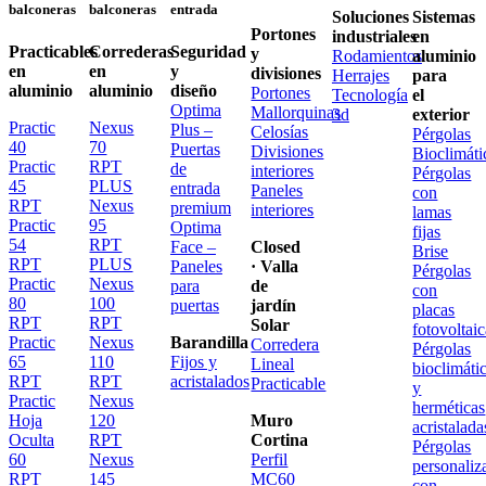
balconeras
balconeras
entrada
Soluciones
Sistemas
Portones
industriales
en
Practicables
Correderas
Seguridad
y
Rodamientos
aluminio
en
en
y
divisiones
Herrajes
para
aluminio
aluminio
diseño
Portones
Tecnología
el
Optima
Mallorquinas
3d
exterior
Practic
Nexus
Plus –
Celosías
Pérgolas
40
70
Puertas
Divisiones
Bioclimáti
Practic
RPT
de
interiores
Pérgolas
45
PLUS
entrada
Paneles
con
RPT
Nexus
premium
interiores
lamas
Practic
95
Optima
fijas
54
RPT
Face –
Closed
Brise
RPT
PLUS
Paneles
· Valla
Pérgolas
Practic
Nexus
para
de
con
80
100
puertas
jardín
placas
RPT
RPT
Solar
fotovoltai
Practic
Nexus
Barandilla
Corredera
Pérgolas
65
110
Fijos y
Lineal
bioclimáti
RPT
RPT
acristalados
Practicable
y
Practic
Nexus
herméticas
Hoja
120
Muro
acristalada
Oculta
RPT
Cortina
Pérgolas
60
Nexus
Perfil
personaliz
RPT
145
MC60
con