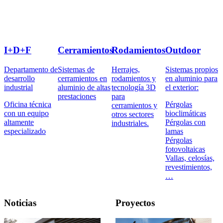
I+D+F
Cerramientos
Rodamientos
Outdoor
Departamento de
Sistemas de
Herrajes,
Sistemas propios
desarrollo
cerramientos en
rodamientos y
en aluminio para
industrial
aluminio de altas
tecnología 3D
el exterior:
prestaciones
para
Oficina técnica
Pérgolas
cerramientos y
con un equipo
bioclimáticas
otros sectores
altamente
Pérgolas con
industriales.
especializado
lamas
Pérgolas
fotovoltaicas
Vallas, celosías,
revestimientos,
…
Noticias
Proyectos