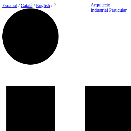
Arquitecto
Español
/
Català
/
English
/
Industrial
Particular