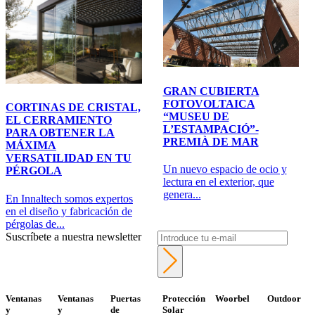
GRAN CUBIERTA
FOTOVOLTAICA
CORTINAS DE CRISTAL,
“MUSEU DE
EL CERRAMIENTO
L’ESTAMPACIÓ”-
PARA OBTENER LA
PREMIÀ DE MAR
MÁXIMA
VERSATILIDAD EN TU
Un nuevo espacio de ocio y
PÉRGOLA
lectura en el exterior, que
genera...
En Innaltech somos expertos
en el diseño y fabricación de
pérgolas de...
Suscríbete a nuestra newsletter
Ventanas
Ventanas
Puertas
Protección
Woorbel
Outdoor
y
y
de
Solar