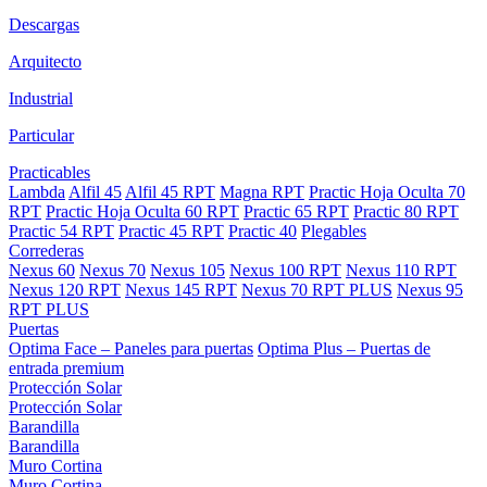
Descargas
Arquitecto
Industrial
Particular
Practicables
Lambda
Alfil 45
Alfil 45 RPT
Magna RPT
Practic Hoja Oculta 70
RPT
Practic Hoja Oculta 60 RPT
Practic 65 RPT
Practic 80 RPT
Practic 54 RPT
Practic 45 RPT
Practic 40
Plegables
Correderas
Nexus 60
Nexus 70
Nexus 105
Nexus 100 RPT
Nexus 110 RPT
Nexus 120 RPT
Nexus 145 RPT
Nexus 70 RPT PLUS
Nexus 95
RPT PLUS
Puertas
Optima Face – Paneles para puertas
Optima Plus – Puertas de
entrada premium
Protección Solar
Protección Solar
Barandilla
Barandilla
Muro Cortina
Muro Cortina